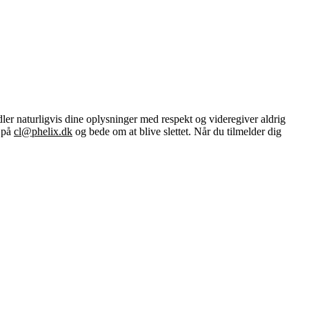
ler naturligvis dine oplysninger med respekt og videregiver aldrig
e på
cl@phelix.dk
og bede om at blive slettet. Når du tilmelder dig