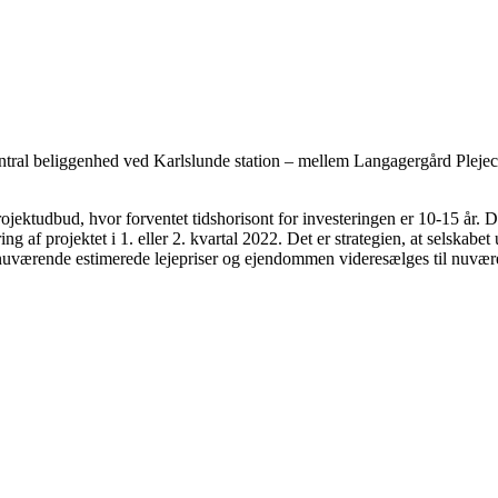
entral beliggenhed ved Karls­lun­de station – mellem Langagergård Plejec
ektudbud, hvor forventet tidshorisont for investeringen er 10-15 år. De
ng af projektet i 1. eller 2. kvartal 2022. Det er strategien, at selskabet 
 nuværende estimerede lejepriser og ejendommen videre­sæl­ges til nu­vær