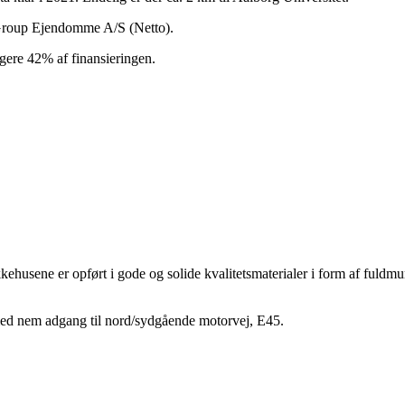
g Group Ejendomme A/S (Netto).
ligere 42% af finansieringen.
kkehusene er opført i gode og solide kvalitetsmaterialer i form af fu
med nem adgang til nord/sydgående motorvej, E45.