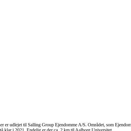
, der er udlejet til Salling Group Ejendomme A/S. Området, som Ejendoms
tå klar i 2021. Endelig er der ca. 2 km til Aalborg Universitet.