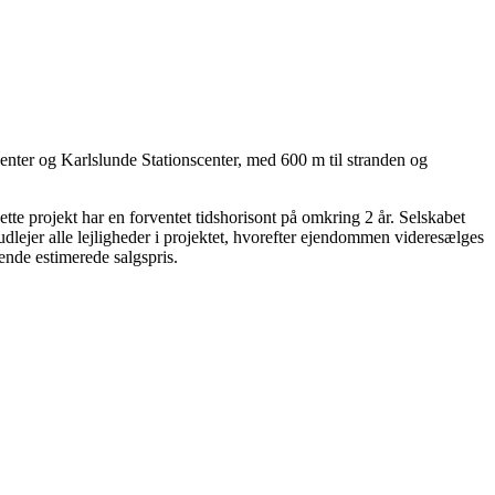
enter og Karlslunde Stationscenter, med 600 m til stran­den og
tte projekt har en forventet tidshorisont på omkring 2 år. Selskabet
udlejer alle lej­lig­heder i projektet, hvor­efter ejendommen videresælges
en­de estimerede salgspris.