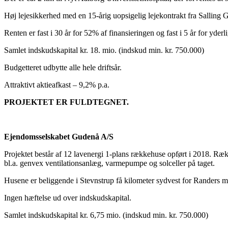
Høj lejesikkerhed med en 15-årig uopsigelig lejekontrakt fra Sallin
Renten er fast i 30 år for 52% af finansieringen og fast i 5 år for yder
Samlet indskudskapital kr. 18. mio. (indskud min. kr. 750.000)
Budgetteret udbytte alle hele driftsår.
Attraktivt aktieafkast – 9,2% p.a.
PROJEKTET ER FULDTEGNET.
Ejendomsselskabet Gudenå A/S
Projektet består af 12 lavenergi 1-plans rækkehuse opført i 2018. Ræ
bl.a. genvex ventilationsanlæg, varmepumpe og solceller på taget.
Husene er beliggende i Stevnstrup få kilometer sydvest for Randers 
Ingen hæftelse ud over indskudskapital.
Samlet indskudskapital kr. 6,75 mio. (indskud min. kr. 750.000)