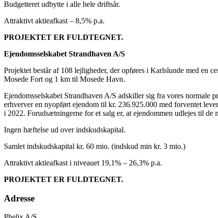
Budgetteret udbytte i alle hele driftsår.
Attraktivt aktieafkast – 8,5% p.a.
PROJEKTET ER FULDTEGNET.
Ejendomsselskabet Strandhaven A/S
Projektet består af 108 lejligheder, der opføres i Karlslunde med en c
Mosede Fort og 1 km til Mosede Havn.
Ejendomsselskabet Strandhaven A/S adskiller sig fra vores normale proj
erhverver en nyopført ejendom til kr. 236.925.000 med for­ven­­tet leveri
i 2022. Forudsætningerne for et salg er, at ejen­­dommen udlejes til de
Ingen hæftelse ud over indskudskapital.
Samlet indskudskapital kr. 60 mio. (ind­skud min kr. 3 mio.)
Attraktivt aktieafkast i niveauet 19,1% – 26,3% p.a.
PROJEKTET ER FULDTEGNET.
Adresse
Phelix A/S