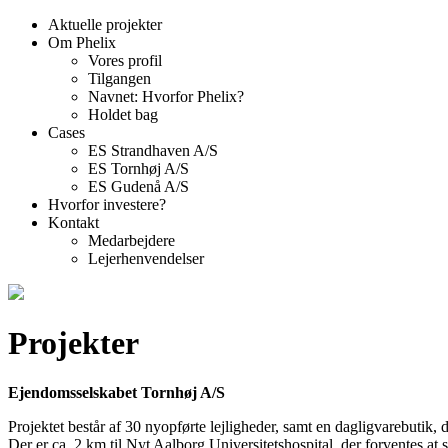
Aktuelle projekter
Om Phelix
Vores profil
Tilgangen
Navnet: Hvorfor Phelix?
Holdet bag
Cases
ES Strandhaven A/S
ES Tornhøj A/S
ES Gudenå A/S
Hvorfor investere?
Kontakt
Medarbejdere
Lejerhenvendelser
Projekter
Ejendomsselskabet Tornhøj A/S
Projektet består af 30 nyopførte lejligheder, samt en dagligvarebutik
Der er ca. 2 km til Nyt Aalborg Universitetshospital, der forventes at s